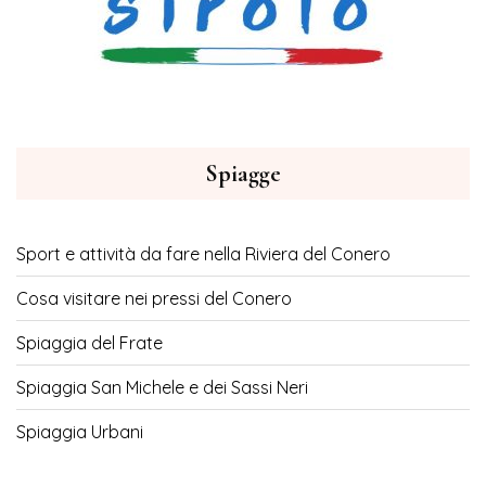
Spiagge
Sport e attività da fare nella Riviera del Conero
Cosa visitare nei pressi del Conero
Spiaggia del Frate
Spiaggia San Michele e dei Sassi Neri
Spiaggia Urbani