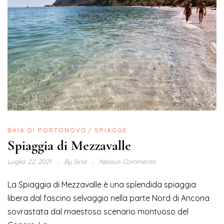
BAIA DI PORTONOVO
SPIAGGE
Spiaggia di Mezzavalle
Luglio 22, 2021
By
Siria
Nessun Commento
La Spiaggia di Mezzavalle è una splendida spiaggia
libera dal fascino selvaggio nella parte Nord di Ancona
sovrastata dal maestoso scenario montuoso del