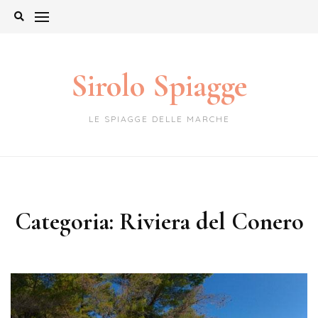
Skip
to
content
Sirolo Spiagge
LE SPIAGGE DELLE MARCHE
Categoria:
Riviera del Conero