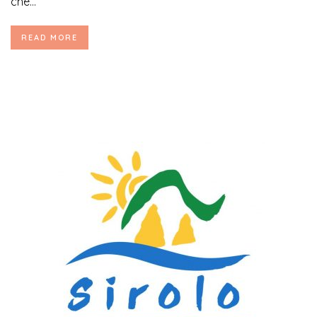
che...
READ MORE